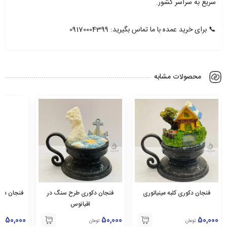
سریع به سراسر کشور.
📞 برای خرید عمده با ما تماس بگیرید: 09170004399
محصولات مشابه
فنجان دکوری کلبه مینیاتوری
فنجان دکوری طرح سنگ در
فنجان دک
اقیانوس
50,000
50,000
50,000
تومان
تومان
تو