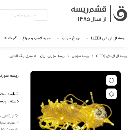
ریسه ال ای دی (LED)
چراغ خواب
خرید لامپ و چراغ
گجت ها
ریسه ال ای دی (LED)
ریسه سوزنی
ریسه سوزنی ارزان – 10 متری رنگ افتابی
ریسه سوزنی ارزان – 0
شناسه محص
دسته :
ریسه
💡 نور آفتابی
⚡ مصرف بسیار پا
💪 سیم PVC شفاف و منعطف با دوام بالا