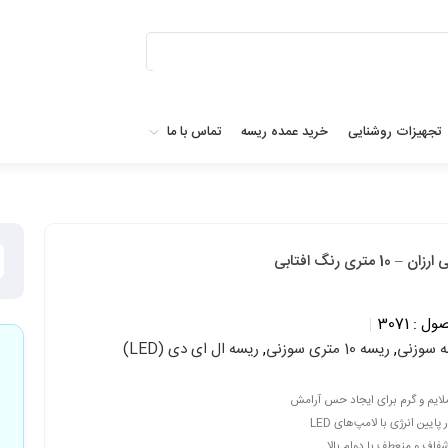
تجهیزات روشنایی
خرید عمده ریسه
تماس با ما
1 متری رنگ افتابی
ول :
3071
 سوزنی
,
ریسه 10 متری سوزنی
,
ریسه ال ای دی (LED)
 ملایم و گرم برای ایجاد حس آرامش
یین انرژی با لامپ‌های LED