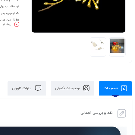
🌙 مناسب برای
🔥 ایمن و بدون
🔌 قابلیت ات
بیشـتر
🧩 نصب سریع و
🏠 قابل استفا
💰 قیمت اقتصا
✨ طراحی ظریف 
توضیحات
توضیحات تکمیلی
نظرات کاربران
نقد و بررسی اجمالی